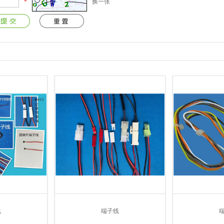
*
换一张
线
端子线